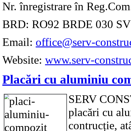
Nr. înregistrare în Reg.Co
BRD: RO92 BRDE 030 SV 
Email:
office@serv-construc
Website:
www.serv-construc
Placări cu aluminiu co
SERV CONST
placări cu al
contrucție, atâ